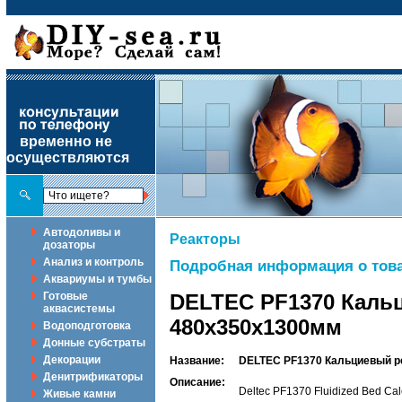
временно не
осуществляются
Автодоливы и
Реакторы
дозаторы
Анализ и контроль
Подробная информация о това
Аквариумы и тумбы
Готовые
DELTEC PF1370 Кальц
аквасистемы
480x350x1300мм
Водоподготовка
Донные субстраты
Декорации
Название:
DELTEC PF1370 Кальциевый р
Денитрификаторы
Описание:
Deltec PF1370 Fluidized Bed C
Живые камни