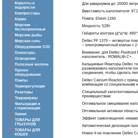
Кораллы и
Для аквариумов до: 20000 литр
водоросли
Вместимость наполнителя: 97,0 
Компрессоры
Помпа: Eheim 1260
Корма
Морские
Мощность: 52Вт
беспозвоночные
Габариты контура (д*ш*в): 480
Морские рыбы
Deltec PF 1370 – четвертое по
Морская соль
– электромагнитный клапан с 2
Оборудование CO2
Внимание: для Deltec Fluidize
Озонаторы
наполнитель - ROWALith C+.
Освещение
Кальциевые Реакторы Deltec т
Полезные мелочи
разжижаемого наполнителя поп
Прочее
соединения, чтобы сделать лег
оборудование
Deltec Calcium Reactors с при
Помпы
комбинации со специальными 
Терморегуляция
Специальный запатентованный 
Реакторы
преимуществам:
Террариумы
Оптимальное смешивание напо
Фильтрация и
стерилизация
Оптимальная активная область
Химия
Эффект самоочищения, никаких
ТОВАРЫ ДЛЯ
ГРЫЗУНОВ
Автоматическая дегазация газ
ТОВАРЫ ДЛЯ
Новое 4-ое поколение Deltec C
КОШЕК