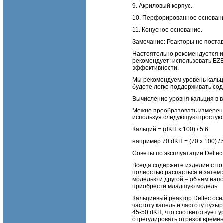
9. Акриловый корпус.
10. Перфорированное основани
11. Конусное основание.
Замечание: Реакторы не поста
Настоятельно рекомендуется ис
рекомендует: использовать EZE
эффективности.
Мы рекомендуем уровень кальци
будете легко поддерживать со
Вычисление уровня кальция в 
Можно преобразовать измерени
используя следующую простую
Кальций = (dKH x 100) / 5.6
например 70 dKH = (70 x 100) / 
Советы по эксплуатации Deltec 
Всегда содержите изделие с п
полностью распасться и затем
моделью и другой – объем напо
приобрести младшую модель.
Кальциевый реактор Deltec ос
частоту капель и частоту пузы
45-50 dKH, что соответствует у
отрегулировать отрезок времен