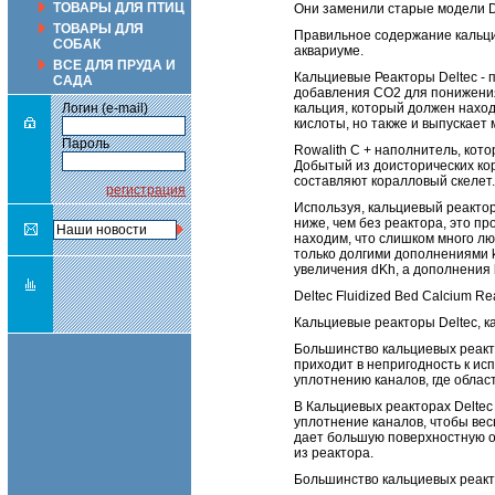
ТОВАРЫ ДЛЯ ПТИЦ
Они заменили старые модели D
ТОВАРЫ ДЛЯ
Правильное содержание кальци
СОБАК
аквариуме.
ВСЕ ДЛЯ ПРУДА И
Кальциевые Реакторы Deltec - 
САДА
добавления CO2 для понижения
Логин (e-mail)
кальция, который должен наход
кислоты, но также и выпускает
Пароль
Rowalith C + наполнитель, кот
Добытый из доисторических ко
составляют коралловый скелет.
регистрация
Используя, кальциевый реактор
ниже, чем без реактора, это п
находим, что слишком много лю
только долгими дополнениями k
увеличения dKh, а дополнения
Deltec Fluidized Bed Calcium 
Кальциевые реакторы Deltec, к
Большинство кальциевых реакто
приходит в непригодность к ис
уплотнению каналов, где облас
В Кальциевых реакторах Delte
уплотнение каналов, чтобы ве
дает большую поверхностную о
из реактора.
Большинство кальциевых реакто